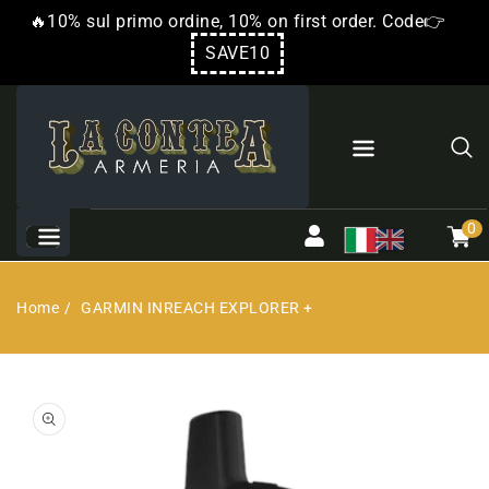
RETTAMENTE
🔥10% sul primo ordine, 10% on first order. Code👉
 CONTENUTI
SAVE10
0
Carrel
artico
0
Home
GARMIN INREACH EXPLORER +
Apri
il
media
1