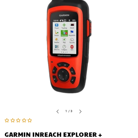
nella
vista
galleria
di
1
/
3
GARMIN INREACH EXPLORER +