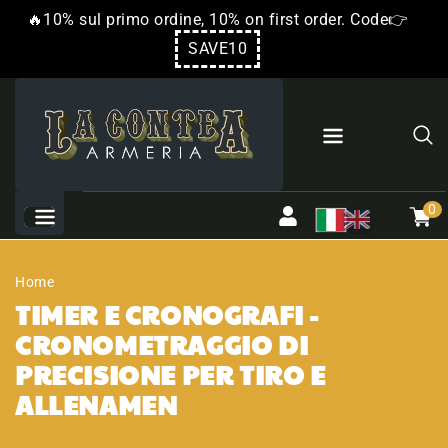
RETTAMENTE
🔥10% sul primo ordine, 10% on first order. Code👉
 CONTENUTI
SAVE10
0
Carrel
artico
0
Home
TIMER E CRONOGRAFI -
CRONOMETRAGGIO DI
PRECISIONE PER TIRO E
ALLENAMEN